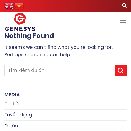
Skip
to
content
Nothing Found
It seems we can’t find what you’re looking for.
Perhaps searching can help.
MEDIA
Tin tức
Tuyển dụng
Dự án