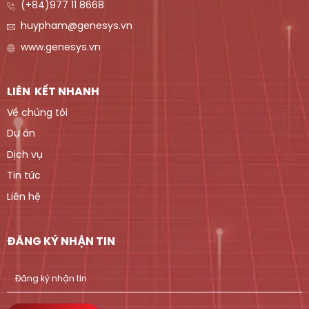
(+84)977 11 8668
huypham@genesys.vn
www.genesys.vn
LIÊN KẾT NHANH
Về chúng tôi
Dự án
Dịch vụ
Tin tức
Liên hệ
ĐĂNG KÝ NHẬN TIN